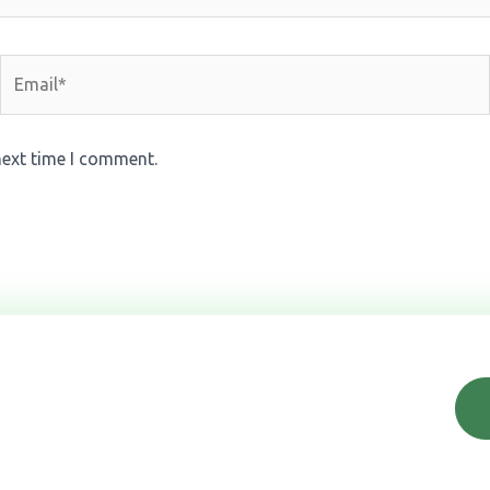
Email*
next time I comment.