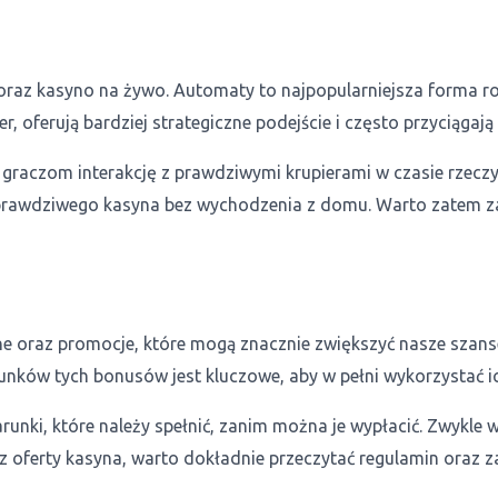
 oraz kasyno na żywo. Automaty to najpopularniejsza forma 
ker, oferują bardziej strategiczne podejście i często przyciąga
raczom interakcję z prawdziwymi krupierami w czasie rzeczyw
 prawdziwego kasyna bez wychodzenia z domu. Warto zatem zap
alne oraz promocje, które mogą znacznie zwiększyć nasze sza
nków tych bonusów jest kluczowe, aby w pełni wykorzystać ic
runki, które należy spełnić, zanim można je wypłacić. Zwykl
z oferty kasyna, warto dokładnie przeczytać regulamin oraz 