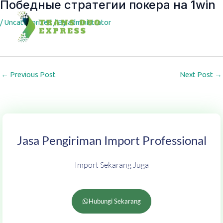
Победные стратегии покера на 1win
Post
navigation
/
Uncategorized
/ By
administrator
←
Previous Post
Next Post
→
Jasa Pengiriman Import Professional
Import Sekarang Juga
Hubungi Sekarang