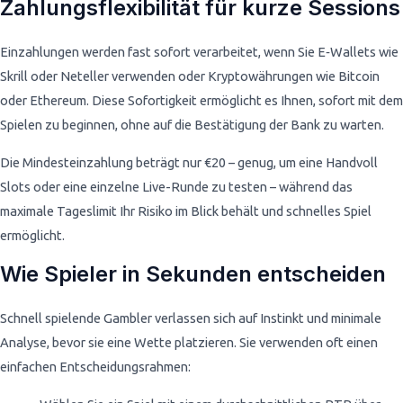
Zahlungsflexibilität für kurze Sessions
Einzahlungen werden fast sofort verarbeitet, wenn Sie E‑Wallets wie
Skrill oder Neteller verwenden oder Kryptowährungen wie Bitcoin
oder Ethereum. Diese Sofortigkeit ermöglicht es Ihnen, sofort mit dem
Spielen zu beginnen, ohne auf die Bestätigung der Bank zu warten.
Die Mindesteinzahlung beträgt nur €20 – genug, um eine Handvoll
Slots oder eine einzelne Live-Runde zu testen – während das
maximale Tageslimit Ihr Risiko im Blick behält und schnelles Spiel
ermöglicht.
Wie Spieler in Sekunden entscheiden
Schnell spielende Gambler verlassen sich auf Instinkt und minimale
Analyse, bevor sie eine Wette platzieren. Sie verwenden oft einen
einfachen Entscheidungsrahmen: