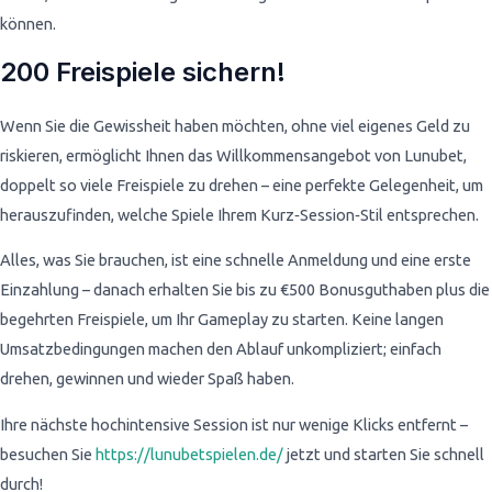
können.
200 Freispiele sichern!
Wenn Sie die Gewissheit haben möchten, ohne viel eigenes Geld zu
riskieren, ermöglicht Ihnen das Willkommensangebot von Lunubet,
doppelt so viele Freispiele zu drehen – eine perfekte Gelegenheit, um
herauszufinden, welche Spiele Ihrem Kurz‑Session‑Stil entsprechen.
Alles, was Sie brauchen, ist eine schnelle Anmeldung und eine erste
Einzahlung – danach erhalten Sie bis zu €500 Bonusguthaben plus die
begehrten Freispiele, um Ihr Gameplay zu starten. Keine langen
Umsatzbedingungen machen den Ablauf unkompliziert; einfach
drehen, gewinnen und wieder Spaß haben.
Ihre nächste hochintensive Session ist nur wenige Klicks entfernt –
besuchen Sie
https://lunubetspielen.de/
jetzt und starten Sie schnell
durch!