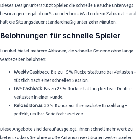
Dieses Design unterstützt Spieler, die schnelle Besuche unterwegs
bevorzugen – egal ob im Stau oder beim Warten beim Zahnarzt – und
hält die Sitzungsdauer standardmäßig unter zehn Minuten.
Belohnungen für schnelle Spieler
Lunubet bietet mehrere Aktionen, die schnelle Gewinne ohne lange
Wartezeiten belohnen:
Weekly Cashback
: Bis zu 15 % Rückerstattung bei Verlusten –
nützlich nach einer schnellen Session.
Live Cashback
: Bis zu 25 % Rückerstattung bei Live-Dealer-
Verlusten in einer Runde.
Reload Bonus
: 50 % Bonus auf Ihre nächste Einzahlung –
perfekt, um Ihre Serie fortzusetzen.
Diese Angebote sind darauf ausgelegt, Ihnen schnell mehr Wert zu
bieten, sodass Sie ohne große Anfangsinvestitionen weiter spielen