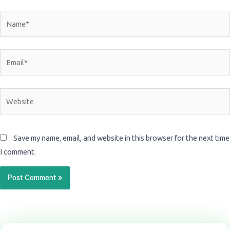
Name*
Email*
Website
Save my name, email, and website in this browser for the next time
I comment.