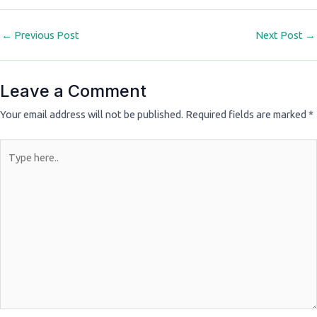
←
Previous Post
Next Post
→
Leave a Comment
Your email address will not be published.
Required fields are marked
*
Type
here..