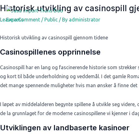
Post
Historisk utvikling av casinospill 
navigation
Leave a Comment
/
Public
/ By
administrator
Historisk utvikling av casinospill gjennom tidene
Casinospillenes opprinnelse
Casinospill har en lang og fascinerende historie som strekker se
og kort til både underholdning og veddemål. I det gamle Roma va
det mange spennende muligheter hvis man ønsker å finne det
I løpet av middelalderen begynte spillene å utvikle seg videre,
de la grunnlaget for de moderne casinospillene vi kjenner i dag
Utviklingen av landbaserte kasinoer