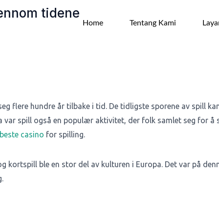
gjennom tidene
Home
Tentang Kami
Laya
g flere hundre år tilbake i tid. De tidligste sporene av spill k
r spill også en populær aktivitet, der folk samlet seg for å spi
beste casino
for spilling.
 og kortspill ble en stor del av kulturen i Europa. Det var på d
.