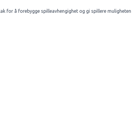
ltak for å forebygge spilleavhengighet og gi spillere muligheten