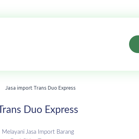
Trans Duo Express
Melayani Jasa Import Barang