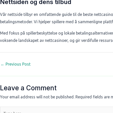
Nettsiden og dens tilbud
Vår nettside tilbyr en omfattende guide til de beste nettcasino
betalingsmetoder. Vi hjelper spillere med å sammenligne plattfo
Med fokus på spillerbeskyttelse og lokale betalingsalternativer,
voksende landskapet av nettcasinoer, og gir verdifulle ressurser
←
Previous Post
Leave a Comment
Your email address will not be published.
Required fields are
Type