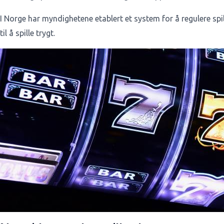
I Norge har myndighetene etablert et system for å regulere spil
til å spille trygt.