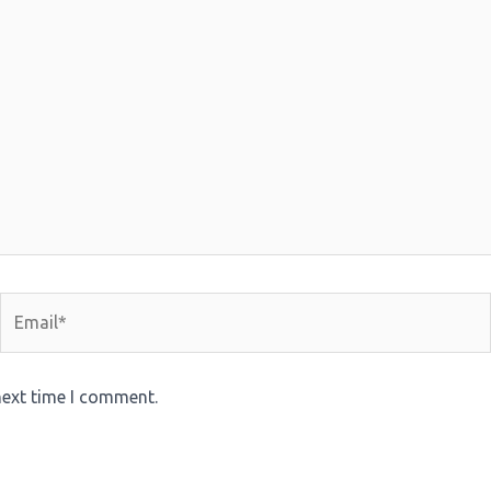
Email*
next time I comment.