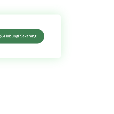
Hubungi Sekarang