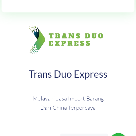
Trans Duo Express
Melayani Jasa Import Barang
Dari China Terpercaya