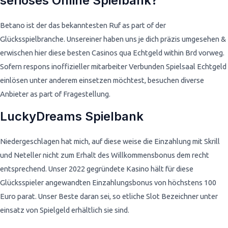
seriöses Online Spielbank?
Betano ist der das bekanntesten Ruf as part of der
Glücksspielbranche. Unsereiner haben uns je dich präzis umgesehen &
erwischen hier diese besten Casinos qua Echtgeld within Brd vorweg.
Sofern respons inoffizieller mitarbeiter Verbunden Spielsaal Echtgeld
einlösen unter anderem einsetzen möchtest, besuchen diverse
Anbieter as part of Fragestellung.
LuckyDreams Spielbank
Niedergeschlagen hat mich, auf diese weise die Einzahlung mit Skrill
und Neteller nicht zum Erhalt des Willkommensbonus dem recht
entsprechend. Unser 2022 gegründete Kasino hält für diese
Glücksspieler angewandten Einzahlungsbonus von höchstens 100
Euro parat. Unser Beste daran sei, so etliche Slot Bezeichner unter
einsatz von Spielgeld erhältlich sie sind.