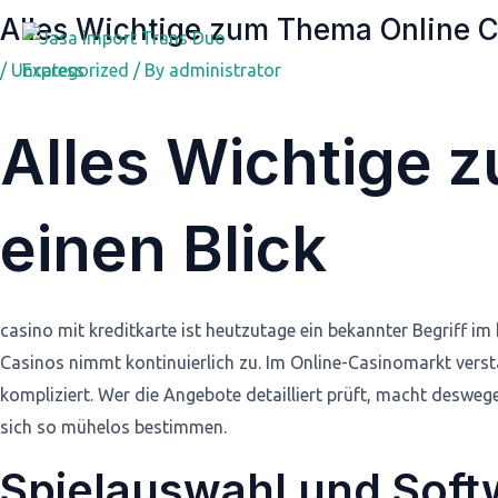
Post
Alles Wichtige zum Thema Online Ca
navigation
/
Uncategorized
/ By
administrator
Alles Wichtige 
einen Blick
casino mit kreditkarte ist heutzutage ein bekannter Begriff i
Casinos nimmt kontinuierlich zu. Im Online-Casinomarkt vers
kompliziert. Wer die Angebote detailliert prüft, macht deswege
sich so mühelos bestimmen.
Spielauswahl und Soft