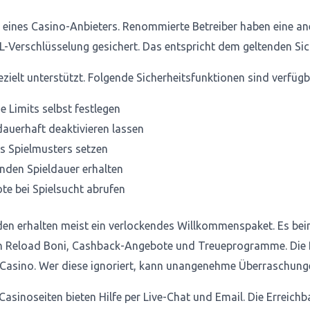
 eines Casino-Anbieters. Renommierte Betreiber haben eine ane
L-Verschlüsselung gesichert. Das entspricht dem geltenden Sic
ielt unterstützt. Folgende Sicherheitsfunktionen sind verfügb
 Limits selbst festlegen
dauerhaft deaktivieren lassen
s Spielmusters setzen
nden Spieldauer erhalten
te bei Spielsucht abrufen
den erhalten meist ein verlockendes Willkommenspaket. Es bein
en Reload Boni, Cashback-Angebote und Treueprogramme. Die 
Casino. Wer diese ignoriert, kann unangenehme Überraschunge
sinoseiten bieten Hilfe per Live-Chat und Email. Die Erreichbar