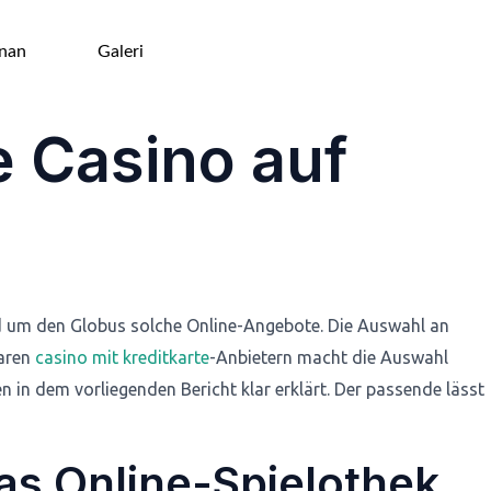
nan
Galeri
 Casino auf
und um den Globus solche Online-Angebote. Die Auswahl an
baren
casino mit kreditkarte
-Anbietern macht die Auswahl
n in dem vorliegenden Bericht klar erklärt. Der passende lässt
as Online-Spielothek