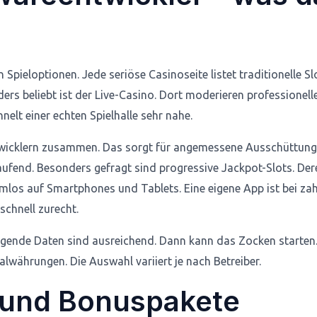
pieloptionen. Jede seriöse Casinoseite listet traditionelle S
s beliebt ist der Live-Casino. Dort moderieren professionelle 
nelt einer echten Spielhalle sehr nahe.
ntwicklern zusammen. Das sorgt für angemessene Ausschüttung
laufend. Besonders gefragt sind progressive Jackpot-Slots. D
emlos auf Smartphones und Tablets. Eine eigene App ist bei zahl
schnell zurecht.
ndlegende Daten sind ausreichend. Dann kann das Zocken starte
lwährungen. Die Auswahl variiert je nach Betreiber.
 und Bonuspakete