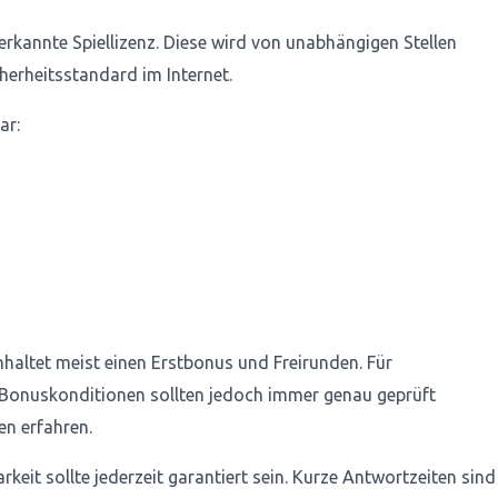
rkannte Spiellizenz. Diese wird von unabhängigen Stellen
herheitsstandard im Internet.
ar:
haltet meist einen Erstbonus und Freirunden. Für
Bonuskonditionen sollten jedoch immer genau geprüft
n erfahren.
keit sollte jederzeit garantiert sein. Kurze Antwortzeiten sind