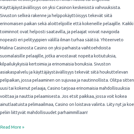
Käyttäjäystävällisyys on yksi Casinon keskeisistä vahvuuksista.
Sivuston selkeä rakenne ja helppokäyttöisyys tekevät siitä
erinomaisen paikan sekä aloittelijoille että kokeneille pelaajille. Kaikki
toiminnot ovat helposti saatavilla, ja pelaajat voivat navigoida
nopeasti eri pelityyppien välillä ilman turhaa säätöä. Yhteenveto
Malina Casinosta Casino on yksi parhaista vaihtoehdoista
suomalaisille pelaajille, jotka arvostavat nopeita kotiutuksia,
kilpailukykyisiä kertoimia ja erinomaisia bonuksia. Sivuston
asiakaspalvelu ja käyttäjäystävällisyys tekevät siitä houkuttelevan
pelipaikan, jossa pelaaminen on sujuvaa ja nautinnollista. Olitpa sitten
uusi tai kokenut pelaaja, Casino tarjoaa erinomaisia mahdollisuuksia
voittaa ja nauttia pelaamisesta. Jos etsit paikkaa, jossa voit kokea
ainutlaatuista pelimaailmaa, Casino on loistava valinta. Liity nyt ja koe
peliin liittyvät mahdollisuudet parhaimmillaan!
Read More »