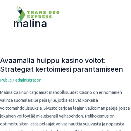
malina
Avaamalla huippu kasino voitot:
Avaamalla
Strategiat kertoimiesi parantamiseen
huippu
kasino
Public
/
administrator
voitot:
Strategiat
Malina Casinon tarjoamat mahdollisuudet Casino on erinomainen
kertoimiesi
valinta suomalaisille pelaajille, jotka etsivät korkeita
parantamiseen
voittomahdollisuuksia. Sivusto tarjoaa laajan valikoiman pelejä, joista
jokainen voi löytää mieleisensä vaihtoehdon. Pelikokemus on
optimoitu siten, että pelaajat voivat nauttia sujuvasta ja nopeasta