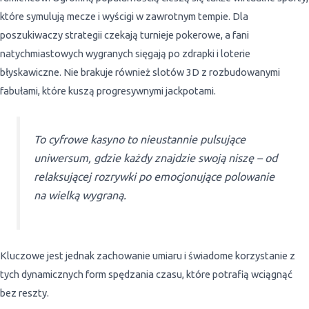
które symulują mecze i wyścigi w zawrotnym tempie. Dla
poszukiwaczy strategii czekają turnieje pokerowe, a fani
natychmiastowych wygranych sięgają po zdrapki i loterie
błyskawiczne. Nie brakuje również slotów 3D z rozbudowanymi
fabułami, które kuszą progresywnymi jackpotami.
To cyfrowe kasyno to nieustannie pulsujące
uniwersum, gdzie każdy znajdzie swoją niszę – od
relaksującej rozrywki po emocjonujące polowanie
na wielką wygraną.
Kluczowe jest jednak zachowanie umiaru i świadome korzystanie z
tych dynamicznych form spędzania czasu, które potrafią wciągnąć
bez reszty.