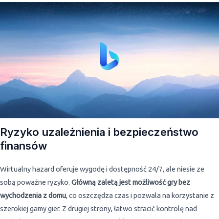
Ryzyko uzależnienia i bezpieczeństwo
finansów
Wirtualny hazard oferuje wygodę i dostępność 24/7, ale niesie ze
sobą poważne ryzyko.
Główną zaletą jest możliwość gry bez
wychodzenia z domu
, co oszczędza czas i pozwala na korzystanie z
szerokiej gamy gier. Z drugiej strony, łatwo stracić kontrolę nad