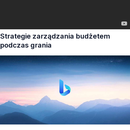
Strategie zarządzania budżetem
podczas grania