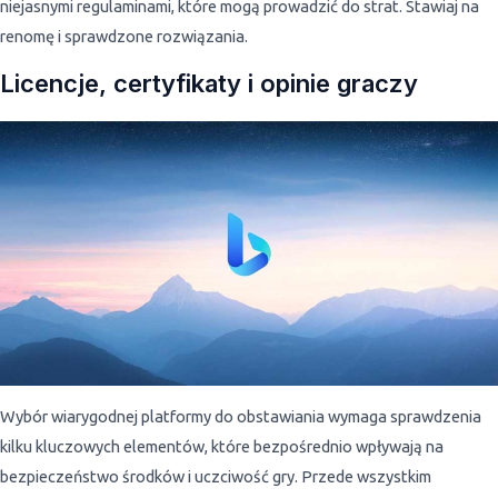
niejasnymi regulaminami, które mogą prowadzić do strat. Stawiaj na
renomę i sprawdzone rozwiązania.
Licencje, certyfikaty i opinie graczy
Wybór wiarygodnej platformy do obstawiania wymaga sprawdzenia
kilku kluczowych elementów, które bezpośrednio wpływają na
bezpieczeństwo środków i uczciwość gry. Przede wszystkim