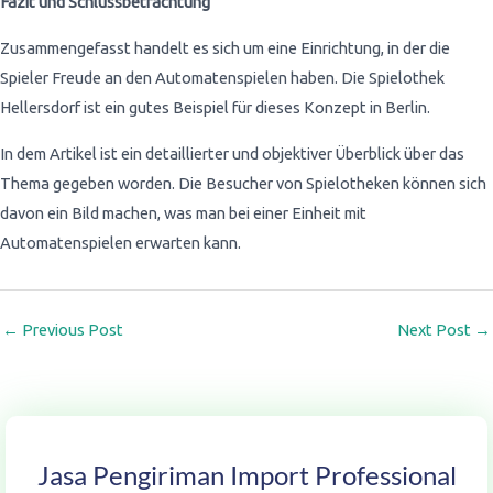
Fazit und Schlussbetrachtung
Zusammengefasst handelt es sich um eine Einrichtung, in der die
Spieler Freude an den Automatenspielen haben. Die Spielothek
Hellersdorf ist ein gutes Beispiel für dieses Konzept in Berlin.
In dem Artikel ist ein detaillierter und objektiver Überblick über das
Thema gegeben worden. Die Besucher von Spielotheken können sich
davon ein Bild machen, was man bei einer Einheit mit
Automatenspielen erwarten kann.
←
Previous Post
Next Post
→
Jasa Pengiriman Import Professional