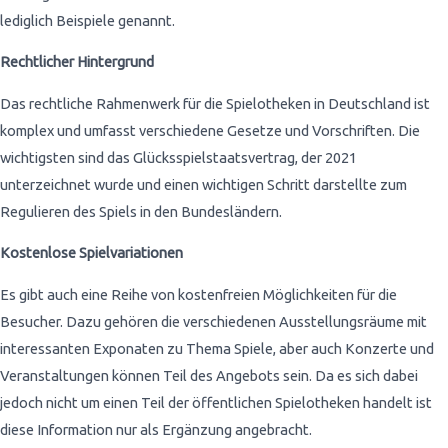
lediglich Beispiele genannt.
Rechtlicher Hintergrund
Das rechtliche Rahmenwerk für die Spielotheken in Deutschland ist
komplex und umfasst verschiedene Gesetze und Vorschriften. Die
wichtigsten sind das Glücksspielstaatsvertrag, der 2021
unterzeichnet wurde und einen wichtigen Schritt darstellte zum
Regulieren des Spiels in den Bundesländern.
Kostenlose Spielvariationen
Es gibt auch eine Reihe von kostenfreien Möglichkeiten für die
Besucher. Dazu gehören die verschiedenen Ausstellungsräume mit
interessanten Exponaten zu Thema Spiele, aber auch Konzerte und
Veranstaltungen können Teil des Angebots sein. Da es sich dabei
jedoch nicht um einen Teil der öffentlichen Spielotheken handelt ist
diese Information nur als Ergänzung angebracht.