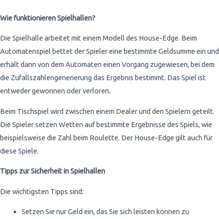
Wie funktionieren Spielhallen?
Die Spielhalle arbeitet mit einem Modell des House-Edge. Beim
Automatenspiel bettet der Spieler eine bestimmte Geldsumme ein und
erhält dann von dem Automaten einen Vorgang zugewiesen, bei dem
die Zufallszahlengenerierung das Ergebnis bestimmt. Das Spiel ist
entweder gewonnen oder verloren.
Beim Tischspiel wird zwischen einem Dealer und den Spielern geteilt.
Die Spieler setzen Wetten auf bestimmte Ergebnisse des Spiels, wie
beispielsweise die Zahl beim Roulette. Der House-Edge gilt auch für
diese Spiele.
Tipps zur Sicherheit in Spielhallen
Die wichtigsten Tipps sind:
Setzen Sie nur Geld ein, das Sie sich leisten können zu