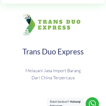
Trans Duo Express
Melayani Jasa Import Barang
Dari China Terpercaya
Butuh bantuan?
Hubungi