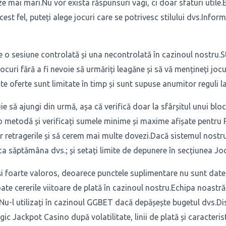
ze mai mari.Nu vor exista răspunsuri vagi, ci doar sfaturi utile.
cest fel, puteți alege jocuri care se potrivesc stilului dvs.Infor
e o sesiune controlată și una necontrolată în cazinoul nostru.S
curi fără a fi nevoie să urmăriți leagăne și să vă mențineți jo
 oferte sunt limitate în timp și sunt supuse anumitor reguli l
uie să ajungi din urmă, așa că verifică doar la sfârșitul unui bl
geți o metodă și verificați sumele minime și maxime afișate pen
 retragerile și să cerem mai multe dovezi.Dacă sistemul nostru
a săptămâna dvs.; și setați limite de depunere în secțiunea Joc
uși foarte valoros, deoarece punctele suplimentare nu sunt date 
te cererile viitoare de plată în cazinoul nostru.Echipa noastră
u-l utilizați în cazinoul GGBET dacă depășește bugetul dvs.Disp
ic Jackpot Casino după volatilitate, linii de plată și caracterist