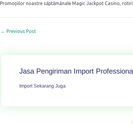
Promoțiilor noastre săptămânale Magic Jackpot Casino, rotiril
←
Previous Post
Jasa Pengiriman Import Professiona
Import Sekarang Juga