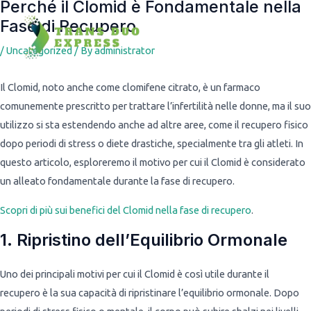
Perché il Clomid è Fondamentale nella
Post
Fase di Recupero
navigation
/
Uncategorized
/ By
administrator
Il Clomid, noto anche come clomifene citrato, è un farmaco
comunemente prescritto per trattare l’infertilità nelle donne, ma il suo
utilizzo si sta estendendo anche ad altre aree, come il recupero fisico
dopo periodi di stress o diete drastiche, specialmente tra gli atleti. In
questo articolo, esploreremo il motivo per cui il Clomid è considerato
un alleato fondamentale durante la fase di recupero.
Scopri di più sui benefici del Clomid nella fase di recupero
.
1. Ripristino dell’Equilibrio Ormonale
Uno dei principali motivi per cui il Clomid è così utile durante il
recupero è la sua capacità di ripristinare l’equilibrio ormonale. Dopo