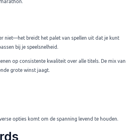
n marathon.
 niet—het breidt het palet van spellen uit dat je kunt
ssen bij je speelsnelheid.
 op consistente kwaliteit over alle titels. De mix van
gende grote winst jaagt.
er verse opties komt om de spanning levend te houden.
rds