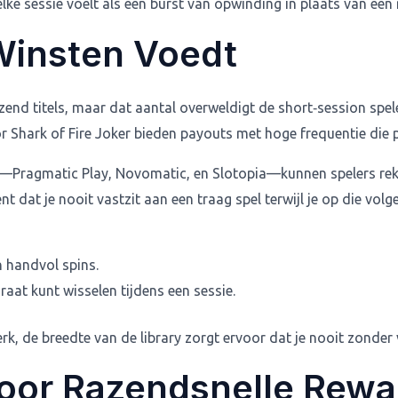
elke sessie voelt als een burst van opwinding in plaats van ee
 Winsten Voedt
end titels, maar dat aantal overweldigt de short‑session speler
 Shark of Fire Joker bieden payouts met hoge frequentie die pa
ragmatic Play, Novomatic, en Slotopia—kunnen spelers rekenen
ent dat je nooit vastzit aan een traag spel terwijl je op die vol
n handvol spins.
raat kunt wisselen tijdens een sessie.
werk, de breedte van de library zorgt ervoor dat je nooit zond
voor Razendsnelle Rewa