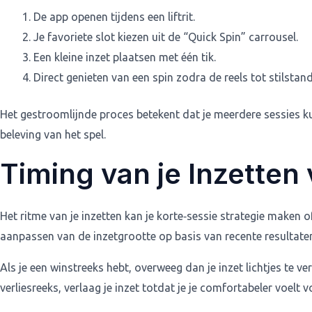
De app openen tijdens een liftrit.
Je favoriete slot kiezen uit de “Quick Spin” carrousel.
Een kleine inzet plaatsen met één tik.
Direct genieten van een spin zodra de reels tot stilsta
Het gestroomlijnde proces betekent dat je meerdere sessies k
beleving van het spel.
Timing van je Inzetten
Het ritme van je inzetten kan je korte‑sessie strategie maken o
aanpassen van de inzetgrootte op basis van recente resultat
Als je een winstreeks hebt, overweeg dan je inzet lichtjes te 
verliesreeks, verlaag je inzet totdat je je comfortabeler voelt