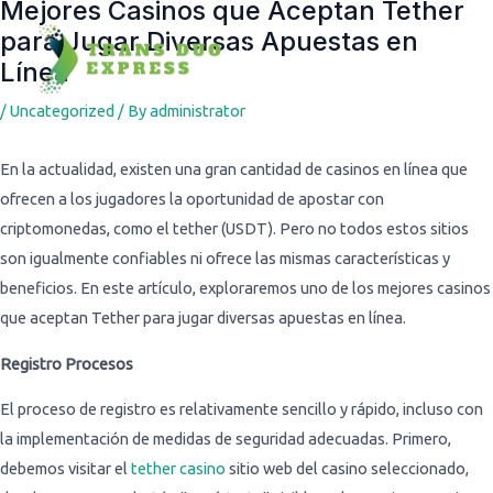
Mejores Casinos que Aceptan Tether
Post
para Jugar Diversas Apuestas en
navigation
Línea
/
Uncategorized
/ By
administrator
En la actualidad, existen una gran cantidad de casinos en línea que
ofrecen a los jugadores la oportunidad de apostar con
criptomonedas, como el tether (USDT). Pero no todos estos sitios
son igualmente confiables ni ofrece las mismas características y
beneficios. En este artículo, exploraremos uno de los mejores casinos
que aceptan Tether para jugar diversas apuestas en línea.
Registro Procesos
El proceso de registro es relativamente sencillo y rápido, incluso con
la implementación de medidas de seguridad adecuadas. Primero,
debemos visitar el
tether casino
sitio web del casino seleccionado,