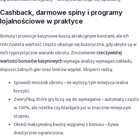
Cashback, darmowe spiny i programy
lojalnościowe w praktyce
Bonusy i promocje kasynowe kuszą atrakcyjnymi kwotami, ale ich
rzeczywista wartość często okazuje się iluzoryczna, gdy ukryte są w
nich rygorystyczne warunki obrotu. Zrozumienie
rzeczywistej
wartości bonusów kasynowych
wymaga analizy wymagań zakładu,
dopuszczalnych gier oraz limitów wypłat. Eksperci radzą:
Sprawdź mnożnik obrotu – im wyższy, tym mniejsza realna
korzyść.
Zweryfikuj, które gry liczą się do wymagania – automaty często
w 100%, ale ruletka czy blackjack już w znacznie mniejszym
stopniu.
Określ maksymalną kwotę wygranej z bonusu – bywa
drastycznie ograniczona.