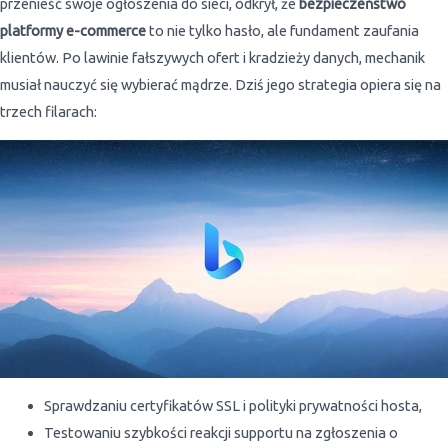
przenieść swoje ogłoszenia do sieci, odkrył, że
bezpieczeństwo
platformy e-commerce
to nie tylko hasło, ale fundament zaufania
klientów. Po lawinie fałszywych ofert i kradzieży danych, mechanik
musiał nauczyć się wybierać mądrze. Dziś jego strategia opiera się na
trzech filarach:
Sprawdzaniu certyfikatów SSL i polityki prywatności hosta,
Testowaniu szybkości reakcji supportu na zgłoszenia o