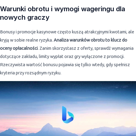
Warunki obrotu i wymogi wageringu dla
nowych graczy
Bonusy i promocje kasynowe często kuszą atrakcyjnymi kwotami, ale
kryją w sobie realne ryzyka.
Analiza warunków obrotu to klucz do
oceny opłacalności
. Zanim skorzystasz z oferty, sprawdź wymagania
dotyczące zakładu, limity wypłat oraz gry wyłączone z promocji.
Rzeczywista wartość bonusu pojawia się tylko wtedy, gdy spełnisz
kryteria przy rozsądnym ryzyku.