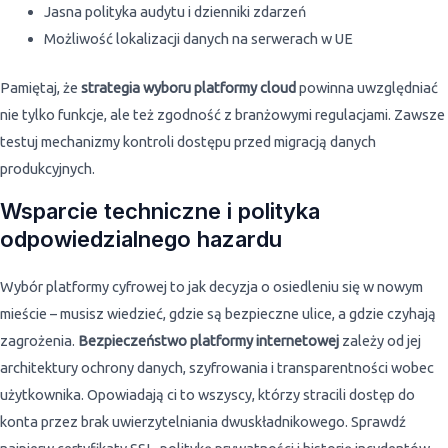
Jasna polityka audytu i dzienniki zdarzeń
Możliwość lokalizacji danych na serwerach w UE
Pamiętaj, że
strategia wyboru platformy cloud
powinna uwzględniać
nie tylko funkcje, ale też zgodność z branżowymi regulacjami. Zawsze
testuj mechanizmy kontroli dostępu przed migracją danych
produkcyjnych.
Wsparcie techniczne i polityka
odpowiedzialnego hazardu
Wybór platformy cyfrowej to jak decyzja o osiedleniu się w nowym
mieście – musisz wiedzieć, gdzie są bezpieczne ulice, a gdzie czyhają
zagrożenia.
Bezpieczeństwo platformy internetowej
zależy od jej
architektury ochrony danych, szyfrowania i transparentności wobec
użytkownika. Opowiadają ci to wszyscy, którzy stracili dostęp do
konta przez brak uwierzytelniania dwuskładnikowego. Sprawdź