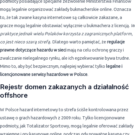
podmioty posiadające specjalne zezwolenie Ministerstwa Finansów
mogą legalnie organizować zakłady bukmacherskie online. Oznacza
to, że tak zwane kasyna internetowe są całkowicie zakazane, a
gracze mogą legalnie obstawiać wyłącznie u bukmachera z licencją.
W
praktyce jednak wielu Polaków korzysta z zagranicznych platform,
co jest nieco szarą strefą.
Dlatego warto pamiętać, że
regulacje
prawne dotyczące hazardu w sieci
mają na celu ochronę graczy i
zwalczanie nielegalnego rynku, ale ich egzekwowanie bywa trudne.
Mimo to, aby być bezpiecznym, najlepiej wybierać tylko
legalne i
licencjonowane serwisy hazardowe w Polsce
.
Rejestr domen zakazanych a działalność
offshore
W Polsce hazard internetowy to strefa ściśle kontrolowana przez
ustawę o grach hazardowych z 2009 roku. Tylko licencjonowane
podmioty, jak Totalizator Sportowy, mogą legalnie oferować zakłady
wzajemne i gry kasynowe online, podczas gdy prywatne kasyna czy