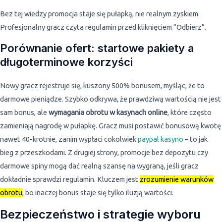
Bez tej wiedzy promocja staje się pułapką, nie realnym zyskiem.
Profesjonalny gracz czyta regulamin przed kliknięciem “Odbierz”.
Porównanie ofert: startowe pakiety a
długoterminowe korzyści
Nowy gracz rejestruje się, kuszony 500% bonusem, myśląc, że to
darmowe pieniądze. Szybko odkrywa, że prawdziwą wartością nie jest
sam bonus, ale
wymagania obrotu w kasynach online
, które często
zamieniają nagrodę w pułapkę. Gracz musi postawić bonusową kwotę
nawet 40-krotnie, zanim wypłaci cokolwiek
paypal kasyno
– to jak
bieg z przeszkodami. Z drugiej strony, promocje bez depozytu czy
darmowe spiny mogą dać realną szansę na wygraną, jeśli gracz
dokładnie sprawdzi regulamin. Kluczem jest
zrozumienie warunków
obrotu
, bo inaczej bonus staje się tylko iluzją wartości.
Bezpieczeństwo i strategie wyboru