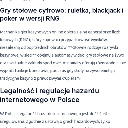
Gry stołowe cyfrowo: ruletka, blackjack i
poker w wersji RNG
Mechanika gier kasynowych online opiera się na generatorze liczb
losowych (RNG), który zapewnia przypadkowość wyników,
niezależną od poprzednich obrotów. **Główne rodzaje rozrywki
kasynowej w sieci** obejmują automaty wideo, gry stołowe na żywo
oraz wirtualne zakłady sportowe. Automaty oferują różnorodne linie
wypłat i funkcje bonusowe, podczas gdy stoły na żywo emulują
tradycyjne kasyno z prawdziwymi krupierami.
Legalność i regulacje hazardu
internetowego w Polsce
W Polsce legalność hazardu internetowego jest dość ściśle
uregulowana. Zgodnie z ustawą o grach hazardowych, tylko