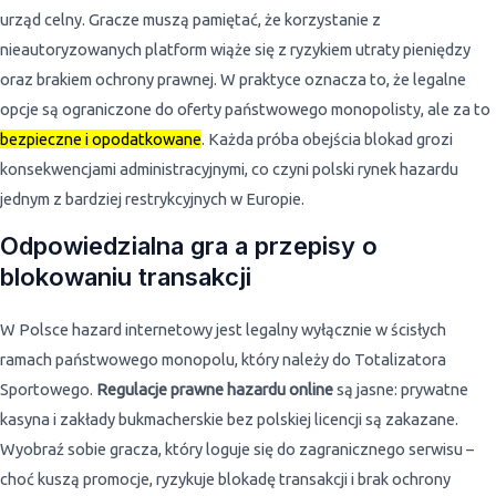
urząd celny. Gracze muszą pamiętać, że korzystanie z
nieautoryzowanych platform wiąże się z ryzykiem utraty pieniędzy
oraz brakiem ochrony prawnej. W praktyce oznacza to, że legalne
opcje są ograniczone do oferty państwowego monopolisty, ale za to
bezpieczne i opodatkowane
. Każda próba obejścia blokad grozi
konsekwencjami administracyjnymi, co czyni polski rynek hazardu
jednym z bardziej restrykcyjnych w Europie.
Odpowiedzialna gra a przepisy o
blokowaniu transakcji
W Polsce hazard internetowy jest legalny wyłącznie w ścisłych
ramach państwowego monopolu, który należy do Totalizatora
Sportowego.
Regulacje prawne hazardu online
są jasne: prywatne
kasyna i zakłady bukmacherskie bez polskiej licencji są zakazane.
Wyobraź sobie gracza, który loguje się do zagranicznego serwisu –
choć kuszą promocje, ryzykuje blokadę transakcji i brak ochrony