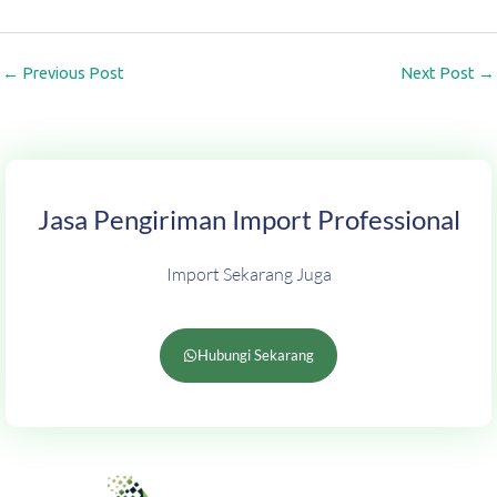
←
Previous Post
Next Post
→
Jasa Pengiriman Import Professional
Import Sekarang Juga
Hubungi Sekarang