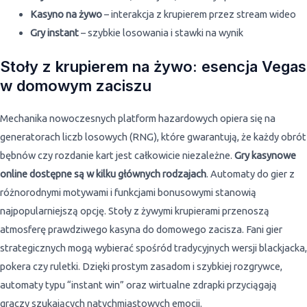
Kasyno na żywo
– interakcja z krupierem przez stream wideo
Gry instant
– szybkie losowania i stawki na wynik
Stoły z krupierem na żywo: esencja Vegas
w domowym zaciszu
Mechanika nowoczesnych platform hazardowych opiera się na
generatorach liczb losowych (RNG), które gwarantują, że każdy obrót
bębnów czy rozdanie kart jest całkowicie niezależne.
Gry kasynowe
online dostępne są w kilku głównych rodzajach
. Automaty do gier z
różnorodnymi motywami i funkcjami bonusowymi stanowią
najpopularniejszą opcję. Stoły z żywymi krupierami przenoszą
atmosferę prawdziwego kasyna do domowego zacisza. Fani gier
strategicznych mogą wybierać spośród tradycyjnych wersji blackjacka,
pokera czy ruletki. Dzięki prostym zasadom i szybkiej rozgrywce,
automaty typu “instant win” oraz wirtualne zdrapki przyciągają
graczy szukających natychmiastowych emocji.