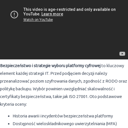
Bezpieczeństwo i strategie wyboru platformy cyfrowej
to kluczowy
element każdej strategii IT. Przed podjęciem decyzji należy
przeanalizować poziom szyfrowania danych, zgodność z RODO oraz
politykę backupu. Wybór powinien uwzględniać skalowalność i
certyfikaty bezpieczeństwa, takie jak ISO 27001. Oto podstawowe
kryteria oceny:
Historia awarii i incydentów bezpieczeństwa platformy
Dostępność wieloskładnikowego uwierzytelniania (MFA)