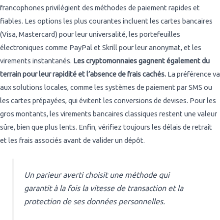
francophones privilégient des méthodes de paiement rapides et
fiables. Les options les plus courantes incluent les cartes bancaires
(Visa, Mastercard) pour leur universalité, les portefeuilles
électroniques comme PayPal et Skrill pour leur anonymat, et les
virements instantanés.
Les cryptomonnaies gagnent également du
terrain pour leur rapidité et l’absence de frais cachés.
La préférence va
aux solutions locales, comme les systèmes de paiement par SMS ou
les cartes prépayées, qui évitent les conversions de devises. Pour les
gros montants, les virements bancaires classiques restent une valeur
sûre, bien que plus lents. Enfin, vérifiez toujours les délais de retrait
et les frais associés avant de valider un dépôt.
Un parieur averti choisit une méthode qui
garantit à la fois la vitesse de transaction et la
protection de ses données personnelles.