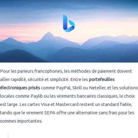
Pour les parieurs francophones, les méthodes de paiement doivent
allier rapidité, sécurité et simplicité. Entre les
portefeuilles
électroniques prisés
comme PayPal, Skrill ou Neteller, et les solutions
locales comme Paylib ou les virements bancaires classiques, le choix
est large. Les cartes Visa et Mastercard restent un standard fiable,
tandis que le virement SEPA offre une alternative sans frais pour les
sommes importantes.