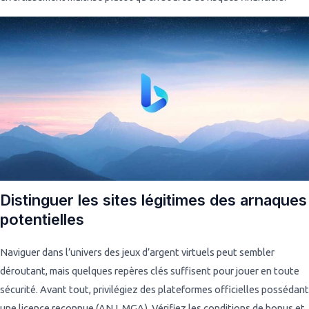
Distinguer les sites légitimes des arnaques
potentielles
Naviguer dans l’univers des jeux d’argent virtuels peut sembler
déroutant, mais quelques repères clés suffisent pour jouer en toute
sécurité. Avant tout, privilégiez des plateformes officielles possédant
une licence reconnue (ANJ, MGA). Vérifiez les conditions de bonus et