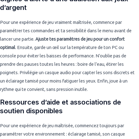
d’argent
Pour une expérience de jeu vraiment maîtrisée, commence par
paramétrer tes commandes et ta sensibilité dans le menu avant de
lancer une partie.
Ajuste tes paramètres de jeu pour un confort
optimal
. Ensuite, garde un œil sur la température de ton PC ou
console pour éviter les baisses de performance. N’oublie pas de
prendre des pauses toutes les heures : boire de l’eau, étirer les
poignets. Privilégie un casque audio pour capter les sons discrets et
un éclairage tamisé pour moins fatiguer les yeux. Enfin, joue à un
rythme qui te convient, sans pression inutile.
Ressources d’aide et associations de
soutien disponibles
Pour une expérience de jeu maîtrisée, commencez toujours par
paramétrer votre environnement : éclairage tamisé, son casque