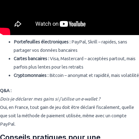
Portefeuilles électroniques :
PayPal, Skrill – rapides, sans
partager vos données bancaires
Cartes bancaires :
Visa, Mastercard – acceptées partout, mais
parfois plus lentes pour les retraits
Cryptomonnaies :
Bitcoin – anonymat et rapidité, mais volatilité
Q&A :
Dois-je déclarer mes gains si j’utilise un e-wallet ?
Oui, en France, tout gain de jeu doit être déclaré fiscalement, quelle
que soit la méthode de paiement utilisée, même avec un compte
PayPal.
Conseils pratiques pour une