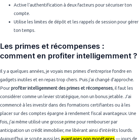
Active l’authentification à deux facteurs pour sécuriser ton
compte.
Utilise les limites de dépôt et les rappels de session pour gérer
ton temps.
Les primes et récompenses :
comment en profiter intelligemment ?
Il y a quelques années, je voyais mes primes d’entreprise fondre en
gadgets inutiles et en repas trop chers. Puis j’ai changé d’approche.
Pour
profiter intelligemment des primes et récompenses
, il faut les
considérer comme un levier stratégique, non un bonus jetable. J’ai
commencé à les investir dans des formations certifiantes ou à les
placer sur des comptes épargne à rendement fiscal avantageux. Une
fois, j’ai même utilisé une grosse prime pour rembourser par
anticipation un crédit immobilier, me libérant ainsi d’intérêts lourds.
Aujourd’hui, je scrute aussi les
avantages non monétaires
— jours de