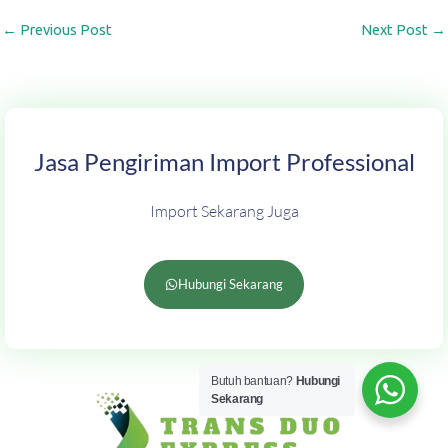
←
Previous Post
Next Post
→
Jasa Pengiriman Import Professional
Import Sekarang Juga
Hubungi Sekarang
Butuh bantuan?
Hubungi
Sekarang