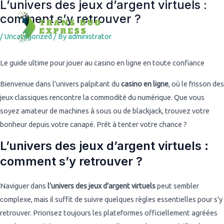
L’univers des jeux d’argent virtuels :
Post
comment s’y retrouver ?
navigation
/
Uncategorized
/ By
administrator
Le guide ultime pour jouer au casino en ligne en toute confiance
Bienvenue dans l’univers palpitant du
casino en ligne
, où le frisson des
jeux classiques rencontre la commodité du numérique. Que vous
soyez amateur de machines à sous ou de blackjack, trouvez votre
bonheur depuis votre canapé. Prêt à tenter votre chance ?
L’univers des jeux d’argent virtuels :
comment s’y retrouver ?
Naviguer dans
l’univers des jeux d’argent virtuels
peut sembler
complexe, mais il suffit de suivre quelques règles essentielles pour s’y
retrouver. Priorisez toujours les plateformes officiellement agréées