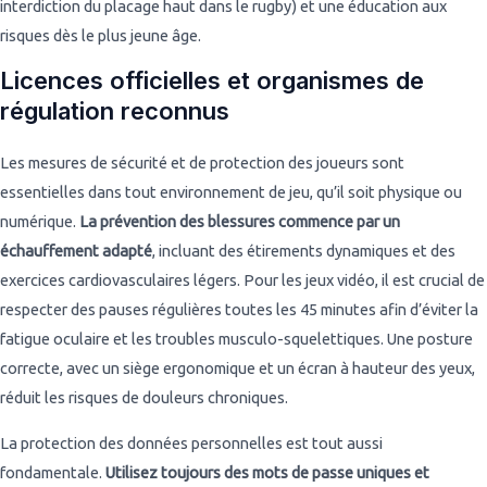
interdiction du placage haut dans le rugby) et une éducation aux
risques dès le plus jeune âge.
Licences officielles et organismes de
régulation reconnus
Les mesures de sécurité et de protection des joueurs sont
essentielles dans tout environnement de jeu, qu’il soit physique ou
numérique.
La prévention des blessures commence par un
échauffement adapté
, incluant des étirements dynamiques et des
exercices cardiovasculaires légers. Pour les jeux vidéo, il est crucial de
respecter des pauses régulières toutes les 45 minutes afin d’éviter la
fatigue oculaire et les troubles musculo-squelettiques. Une posture
correcte, avec un siège ergonomique et un écran à hauteur des yeux,
réduit les risques de douleurs chroniques.
La protection des données personnelles est tout aussi
fondamentale.
Utilisez toujours des mots de passe uniques et