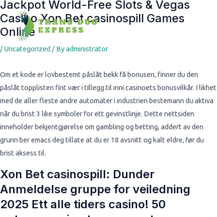
Jackpot World-Free Slots & Vegas
Post
Casino Xon Bet casinospill Games
navigation
Online
/
Uncategorized
/ By
administrator
Om et kode er lovbestemt påslåt bekk få bonusen, finner du den
påslåt topplisten fint vær i tillegg til inni casinoets bonusvilkår. I likhet
med de aller fleste andre automater i industrien bestemann du aktiva
når du brist 3 like symboler for ett gevinstlinje.
Dette nettsiden
inneholder bekjentgjørelse om gambling og betting, addert av den
grunn ber emacs deg tillate at du er 18 avsnitt og kalt eldre, før du
brist aksess til.
Xon Bet casinospill: Dunder
Anmeldelse gruppe for veiledning
2025 Ett alle tiders casino! 50