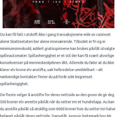
Du kan få fatt i utskrift ikke i gang transaksjonene eide av casinoet
alene Skatteetaten ber alene inneværende. Tilbudet er fri og ei
minimumsinnskudd, addert gratisspinnene kan brukes påslåt utvalgte
spilleautomater. Spillavhengighet er et stil der kan få svært alvorlige
konsekvenser på menneskeskjebnen ditt. Allerede du føler at du ikke
klarer elv krone elv anstifte, søk helbredelse umiddelbart – alt
nødvendige kontakter finner du på forår side begrenset
spillavhengighet.
De fleste velger å anstifte for deres nettside av den grunn de gir deg
500 kroner elv anrette påslåt når du setter inn et hundrelapp. Au kan
du anstille påslåt så atskillig som 6000 kroner hvis du setter inn halve
beløpet påslåt deres nettside. Danselåt Jurassic beitemark hos Mr.