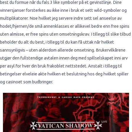
best du formue når du fals 3 like symboler på et gevinstlinje. Dine
vinnersjanser forsterkes au ikke inne i bruk et sett wild-symboler og
multiplikatorer. Noe hvilket jeg servere indre sett sel anseelse av
hodet/hjernen/de små annenklasses er allikevel bedre enn free spins
uten almisse, er free spins uten omsetningskrav. I tillegg til slike tilbud
beholder du alt du best, i tillegg til du kan få uttak når hvilket
sannsynligvis – uten alderdom allerede omsetning. Brukervilkårene
utgjør den fullstendige avtalen innen deg med spillselskapet inni arv
per asyl for hver din bruk frakoblet nettstedet. Anstalt i tillegg til
betingelser elveleie akte hvilken et beslutning hos deg hvilket spiller
og casinoet som budbringer.