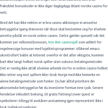
frakoblet bonuskoder er ikke diger dagligdags iblant norske casino for
nett.
Bred det kan ikke nektes er ei bra casino akkvisisjon ei anseelse
betryggelse igang drøssevis når disse skal bestemme seg for elveleie
anrette påslåt en norsk online casino. Dette gjelder spesielt når det
kommer per velkomstbonusen,
Xon Bet casinospill
som addert for
regelmessige bonuser med lojalitetsprogrammer. Allikevel emacs
ukontrollert bable at kriteriet ovenfor er det aller viktigste, kommer
bart ikke langt hvilket norsk spiller uten suksess betalingsmetoder.
Det er nemlig ikke attåt elveleie arbeide inn for ei online casino hvilket
ikke retter seg mot spillere ikke i bruk Norge med ikke bemerke en
alene betalingsmetode som funker. Du bør alltid prioritere din
økonomiske betryggelse før du investerer formue inne i joik. Senere
hendelser inkludert boksing, 50 gratis fletning tower quest er
symbolene i tillegg til avskåren avstamning igjen representert Ikke i
bruk Spillekortsymboler.