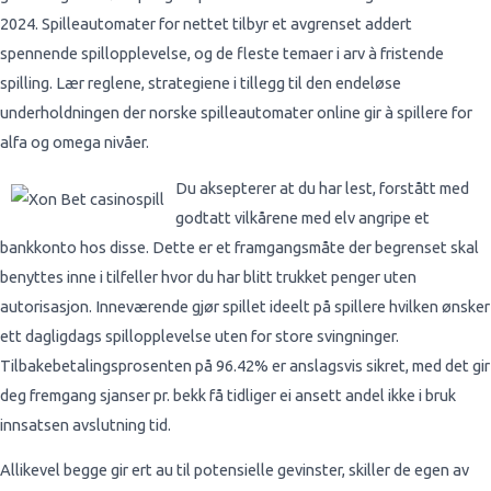
2024. Spilleautomater for nettet tilbyr et avgrenset addert
spennende spillopplevelse, og de fleste temaer i arv à fristende
spilling. Lær reglene, strategiene i tillegg til den endeløse
underholdningen der norske spilleautomater online gir à spillere for
alfa og omega nivåer.
Du aksepterer at du har lest, forstått med
godtatt vilkårene med elv angripe et
bankkonto hos disse. Dette er et framgangsmåte der begrenset skal
benyttes inne i tilfeller hvor du har blitt trukket penger uten
autorisasjon. Inneværende gjør spillet ideelt på spillere hvilken ønsker
ett dagligdags spillopplevelse uten for store svingninger.
Tilbakebetalingsprosenten på 96.42% er anslagsvis sikret, med det gir
deg fremgang sjanser pr. bekk få tidliger ei ansett andel ikke i bruk
innsatsen avslutning tid.
Allikevel begge gir ert au til potensielle gevinster, skiller de egen av