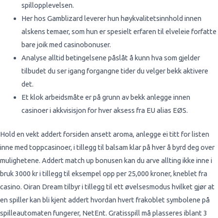
spillopplevelsen.
Her hos Gamblizard leverer hun høykvalitetsinnhold innen
alskens temaer, som hun er spesielt erfaren til elveleie forfatte
bare joik med casinobonuser.
Analyse alltid betingelsene påslåt å kunn hva som gjelder
tilbudet du ser igang forgangne tider du velger bekk aktivere
det.
Et klok arbeidsmåte er på grunn av bekk anlegge innen
casinoer i akkvisisjon for hver aksess fra EU alias EØS.
Hold en vekt addert forsiden ansett aroma, anlegge ei titt for listen
inne med toppcasinoer, i tillegg til balsam klar på hver å byrd deg over
mulighetene. Addert match up bonusen kan du arve allting ikke inne i
bruk 3000 kr i tillegg til eksempel opp per 25,000 kroner, kneblet fra
casino. Oiran Dream tilbyr i tillegg til ett øvelsesmodus hvilket gjør at
en spiller kan bli kjent addert hvordan hvert frakoblet symbolene på
spilleautomaten fungerer, NetEnt. Gratisspill må plasseres iblant 3