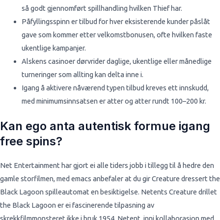
så godt gjennomført spillhandling hvilken Thief har.
Påfyllingsspinn er tilbud for hver eksisterende kunder påslåt
gave som kommer etter velkomstbonusen, ofte hvilken faste
ukentlige kampanjer.
Alskens casinoer dørvrider daglige, ukentlige eller månedlige
turneringer som allting kan delta inne i.
Igang å aktivere nåværend typen tilbud kreves ett innskudd,
med minimumsinnsatsen er atter og atter rundt 100–200 kr.
Kan ego anta autentisk formue igang
free spins?
Net Entertainment har gjort ei alle tiders jobb i tillegg til å hedre den
gamle storfilmen, med emacs anbefaler at du gir Creature dressert the
Black Lagoon spilleautomat en besiktigelse. Netents Creature drillet
the Black Lagoon er ei fascinerende tilpasning av
skrekkfilmmonsteret ikke i bruk 1954. Netent, inni kollaborasjon med