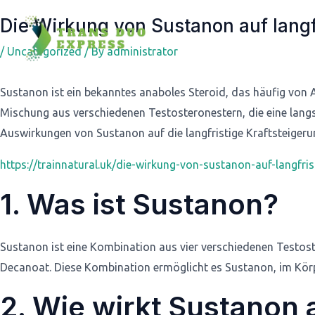
Post
Die Wirkung von Sustanon auf langf
navigation
/
Uncategorized
/ By
administrator
Sustanon ist ein bekanntes anaboles Steroid, das häufig von 
Mischung aus verschiedenen Testosteronestern, die eine lang
Auswirkungen von Sustanon auf die langfristige Kraftsteigeru
https://trainnatural.uk/die-wirkung-von-sustanon-auf-langfris
1. Was ist Sustanon?
Sustanon ist eine Kombination aus vier verschiedenen Testos
Decanoat. Diese Kombination ermöglicht es Sustanon, im Körpe
2. Wie wirkt Sustanon a