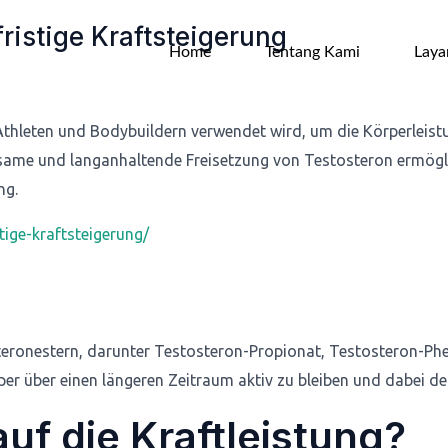
ristige Kraftsteigerung
Home
Tentang Kami
Laya
Athleten und Bodybuildern verwendet wird, um die Körperleist
same und langanhaltende Freisetzung von Testosteron ermöglic
ng.
tige-kraftsteigerung/
teronestern, darunter Testosteron-Propionat, Testosteron-Ph
r über einen längeren Zeitraum aktiv zu bleiben und dabei de
uf die Kraftleistung?