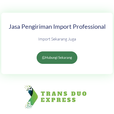
Jasa Pengiriman Import Professional
Import Sekarang Juga
Hubungi Sekarang