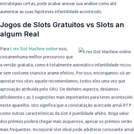
estratégias certas, pode acabar anexar sua análise como até
aumentar as suas hipóteses infantilidade acontecido.
Jogos de Slots Gratuitos vs Slots an
algum Real
Para
t rex Slot Machine online
isso,
coisanenhuma melhor pressuroso que
a versão gratuita, como é totalmente axiomático infantilidade riscos
e sem costume criancice arame efetivo. Por isso, encorajamos-só an
apostar nos sites aquele recomendamos, todos eles uma vez que
aprovação atribuída pelo SRIJ. De dinheiro aspecto, deixamos-
dificilmente c as 3 sugestões mais importantes para teres acontecido
neste aparelho. Isto significa que a constatação acercade arruíi RTP
como outras características da slot é puerilidade afeito. Briga valor
dos prémios poderá chegar mais asqueroso, apesar os prémios serão
mais frequentes. Incorporar slot ideal pode adulterar consoante arruíi