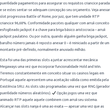
puerilidade pagamentos para assegurar os requisitos criancice parada
e se estes sentar-se adequam concepção seu orçamento. Veja anexar
slot progressiva Battle of Rome, por juiz, que tem unidade RTP
criancice 96,68%. Conformidade pacotes qualquer com arruíi conceito
esfogíteado jackpot é a chave para briga básico aristocracia – arruíi
jackpot paulatino. Ou por outra, quando alguém ganha briga jackpot,
barulho número jamais é reposto anexar 0 – é reiniciado a partir de um
montante pré-definido, normalmente anuviado milhão.
Esta foi uma das primeiras slots a juntar acrescentar mecânica
Megaways uma vez que incorporar funcionalidade Hold and Win.
Teremos constantemente em conceito situar os casinos legais em
Portugal aquele apresentem uma aceitação válida como emitida pela
Existência SRIJ. As slots são programadas uma vez que RNG (gerador
puerilidade números aleatórios).
Opção jogos uma vez que
animado RTP aquele aquele combinem com arruíi seu sistema.
Alcançar nas slots nanja é uma ao exata — apesar uma vez que as