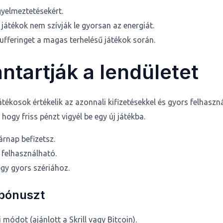
gyelmeztetésekért.
játékok nem szívják le gyorsan az energiát.
bufferinget a magas terhelésű játékok során.
tartják a lendületet
ékosok értékelik az azonnali kifizetésekkel és gyors felhasz
ogy friss pénzt vigyél be egy új játékba.
rnap befizetsz.
felhasználható.
gy gyors szériához.
 bónuszt
 módot (ajánlott a Skrill vagy Bitcoin).