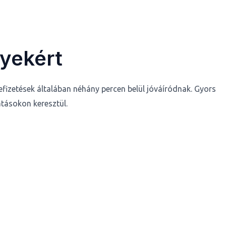
nyekért
fizetések általában néhány percen belül jóváíródnak. Gyors
atásokon keresztül.