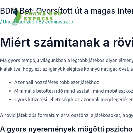
Post
BDM Bet: Gyorsított út a magas in
navigation
/
Uncategorized
/ By
administrator
Miért számítanak a röv
Ma gyors tempójú világunkban a legtöbb játékos olyan élményt
kialakítva, hogy ezt az igényt kielégítse könnyű navigációval,
Azonnali hozzáférés több ezer játékhoz
Minimális betöltési idő mind asztali, mind mobil eszkö
Gyors kifizetési lehetőségek az azonnali megelégedésér
A rövid játékidős formátum arra ösztönzi a játékosokat, hogy
A gyors nyeremények mögötti pszicho