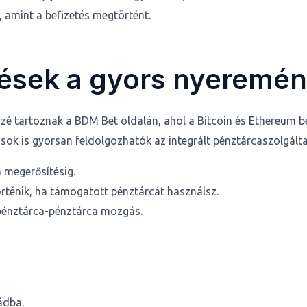
 amint a befizetés megtörtént.
etések a gyors nyeremé
zé tartoznak a BDM Bet oldalán, ahol a Bitcoin és Ethereum be
nások is gyorsan feldolgozhatók az integrált pénztárcaszolgált
 megerősítésig.
örténik, ha támogatott pénztárcát használsz.
pénztárca-pénztárca mozgás.
z
ádba.