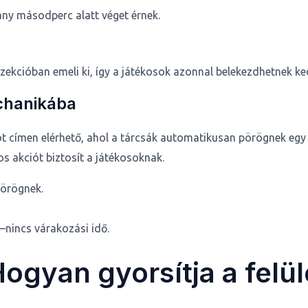
ny másodperc alatt véget érnek.
szekcióban emeli ki, így a játékosok azonnal belekezdhetnek k
chanikába
ot címen elérhető, ahol a tárcsák automatikusan pörögnek egy e
s akciót biztosít a játékosoknak.
börögnek.
incs várakozási idő.
gyan gyorsítja a felüle