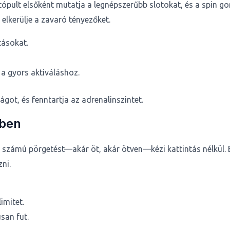
ítópult elsőként mutatja a legnépszerűbb slotokat, és a spin g
 elkerülje a zavaró tényezőket.
tásokat.
 a gyors aktiváláshoz.
ágot, és fenntartja az adrenalinszintet.
kben
y számú pörgetést—akár öt, akár ötven—kézi kattintás nélkül. 
ni.
imitet.
san fut.