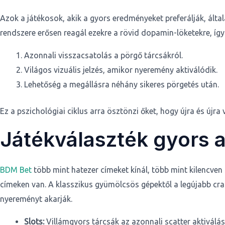
Azok a játékosok, akik a gyors eredményeket preferálják, által
rendszere erősen reagál ezekre a rövid dopamin-löketekre, így
Azonnali visszacsatolás a pörgő tárcsákról.
Világos vizuális jelzés, amikor nyeremény aktiválódik.
Lehetőség a megállásra néhány sikeres pörgetés után.
Ez a pszichológiai ciklus arra ösztönzi őket, hogy újra és újra
Játékválaszték gyors 
BDM Bet
több mint hatezer címeket kínál, több mint kilencven
címeken van. A klasszikus gyümölcsös gépektől a legújabb cras
nyereményt akarják.
Slots:
Villámgyors tárcsák az azonnali scatter aktiválás