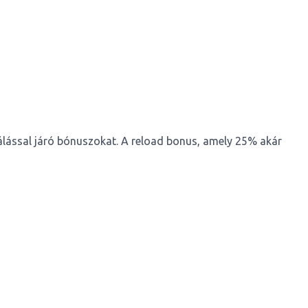
nálással járó bónuszokat. A reload bonus, amely 25% akár