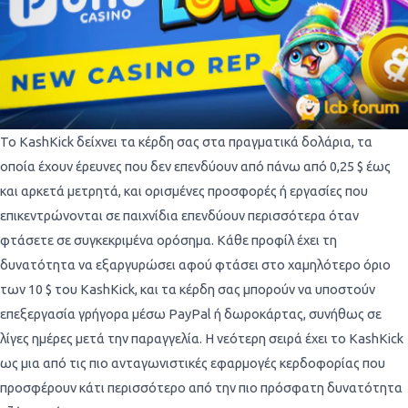
Το KashKick δείχνει τα κέρδη σας στα πραγματικά δολάρια, τα
οποία έχουν έρευνες που δεν επενδύουν από πάνω από 0,25 $ έως
και αρκετά μετρητά, και ορισμένες προσφορές ή εργασίες που
επικεντρώνονται σε παιχνίδια επενδύουν περισσότερα όταν
φτάσετε σε συγκεκριμένα ορόσημα. Κάθε προφίλ έχει τη
δυνατότητα να εξαργυρώσει αφού φτάσει στο χαμηλότερο όριο
των 10 $ του KashKick, και τα κέρδη σας μπορούν να υποστούν
επεξεργασία γρήγορα μέσω PayPal ή δωροκάρτας, συνήθως σε
λίγες ημέρες μετά την παραγγελία. Η νεότερη σειρά έχει το KashKick
ως μια από τις πιο ανταγωνιστικές εφαρμογές κερδοφορίας που
προσφέρουν κάτι περισσότερο από την πιο πρόσφατη δυνατότητα