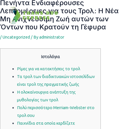
Πενήντα Ενδιαφέρουσες
Post
Λεπτομέρειες για τους Τρολ: Η Νέα
navigation
Μη Ανιχνεύσιμη Ζωή αυτών των
Όντων που Κρατούν τη Γέφυρα
/
Uncategorized
/ By
administrator
Ιστολόγια
Ρίμες για να κατακτήσεις το τρολ
Τα τρολ των διαδικτυακών ιστοσελίδων
είναι τρολ της πραγματικής ζωής
Η ολοκαίνουργια ανάπτυξη της
μυθολογίας των τρολ
Πολύ περισσότερο Merriam-Webster στο
τρολ σου
Παιχνίδια στα οποία κερδίζετε