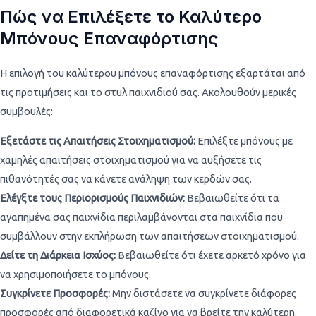
Πώς να Επιλέξετε το Καλύτερο
Μπόνους Επαναφόρτισης
Η επιλογή του καλύτερου μπόνους επαναφόρτισης εξαρτάται από
τις προτιμήσεις και το στυλ παιχνιδιού σας. Ακολουθούν μερικές
συμβουλές:
Εξετάστε τις Απαιτήσεις Στοιχηματισμού:
Επιλέξτε μπόνους με
χαμηλές απαιτήσεις στοιχηματισμού για να αυξήσετε τις
πιθανότητές σας να κάνετε ανάληψη των κερδών σας.
Ελέγξτε τους Περιορισμούς Παιχνιδιών:
Βεβαιωθείτε ότι τα
αγαπημένα σας παιχνίδια περιλαμβάνονται στα παιχνίδια που
συμβάλλουν στην εκπλήρωση των απαιτήσεων στοιχηματισμού.
Δείτε τη Διάρκεια Ισχύος:
Βεβαιωθείτε ότι έχετε αρκετό χρόνο για
να χρησιμοποιήσετε το μπόνους.
Συγκρίνετε Προσφορές:
Μην διστάσετε να συγκρίνετε διάφορες
προσφορές από διαφορετικά καζίνο για να βρείτε την καλύτερη.