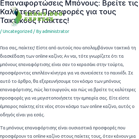
Επαναφορτώσεις Μπόνους: Βρείτε τις
Post
Καλύτερες Προσφορές για τους
navigation
Τακτικούς Παίκτες!
/
Uncategorized
/ By
administrator
Γεια σας, παίκτες! Είστε από αυτούς που απολαμβάνουν τακτικά τη
διασκέδαση των online καζίνο; Αν ναι, τότε γνωρίζετε ότι τα
μπόνους επαναφόρτισης είναι σαν το κερασάκι στην τούρτα,
προσφέροντας επιπλέον κίνητρα για να συνεχίσετε το παιχνίδι. Σε
αυτό το άρθρο, θα εξερευνήσουμε τον κόσμο των μπόνους
επαναφόρτισης, πώς λειτουργούν, και πώς να βρείτε τις καλύτερες
προσφορές για να μεγιστοποιήσετε την εμπειρία σας. Είτε είστε
έμπειρος παίκτης είτε νέος στον κόσμο των online καζίνο, αυτός ο
οδηγός είναι για εσάς.
Τα μπόνους επαναφόρτισης είναι ουσιαστικά προσφορές που
προσφέρουν τα online καζίνο στους παίκτες τους, όταν κάνουν μια