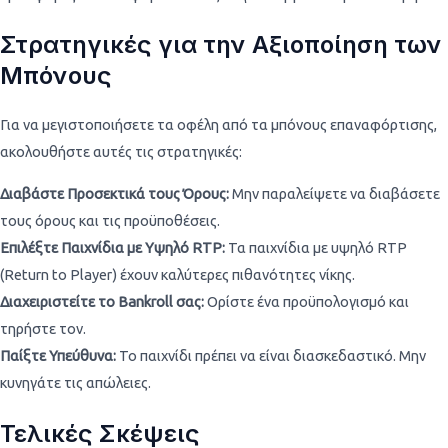
Στρατηγικές για την Αξιοποίηση των
Μπόνους
Για να μεγιστοποιήσετε τα οφέλη από τα μπόνους επαναφόρτισης,
ακολουθήστε αυτές τις στρατηγικές:
Διαβάστε Προσεκτικά τους Όρους:
Μην παραλείψετε να διαβάσετε
τους όρους και τις προϋποθέσεις.
Επιλέξτε Παιχνίδια με Υψηλό RTP:
Τα παιχνίδια με υψηλό RTP
(Return to Player) έχουν καλύτερες πιθανότητες νίκης.
Διαχειριστείτε το Bankroll σας:
Ορίστε ένα προϋπολογισμό και
τηρήστε τον.
Παίξτε Υπεύθυνα:
Το παιχνίδι πρέπει να είναι διασκεδαστικό. Μην
κυνηγάτε τις απώλειες.
Τελικές Σκέψεις