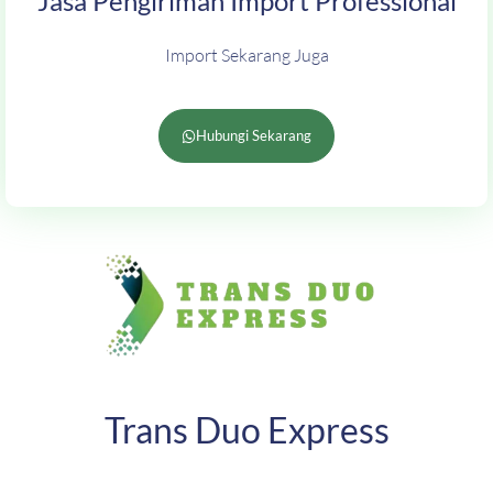
Jasa Pengiriman Import Professional
Import Sekarang Juga
Hubungi Sekarang
Trans Duo Express